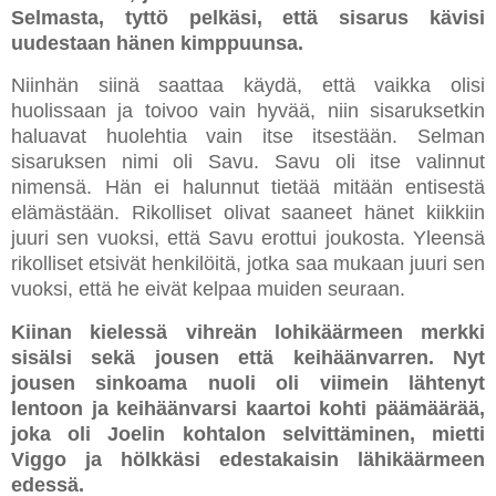
Selmasta, tyttö pelkäsi, että sisarus kävisi
uudestaan hänen kimppuunsa.
Niinhän siinä saattaa käydä, että vaikka olisi
huolissaan ja toivoo vain hyvää, niin sisaruksetkin
haluavat huolehtia vain itse itsestään. Selman
sisaruksen nimi oli Savu. Savu oli itse valinnut
nimensä. Hän ei halunnut tietää mitään entisestä
elämästään. Rikolliset olivat saaneet hänet kiikkiin
juuri sen vuoksi, että Savu erottui joukosta. Yleensä
rikolliset etsivät henkilöitä, jotka saa mukaan juuri sen
vuoksi, että he eivät kelpaa muiden seuraan.
Kiinan kielessä vihreän lohikäärmeen merkki
sisälsi sekä jousen että keihäänvarren. Nyt
jousen sinkoama nuoli oli viimein lähtenyt
lentoon ja keihäänvarsi kaartoi kohti päämäärää,
joka oli Joelin kohtalon selvittäminen, mietti
Viggo ja hölkkäsi edestakaisin lähikäärmeen
edessä.