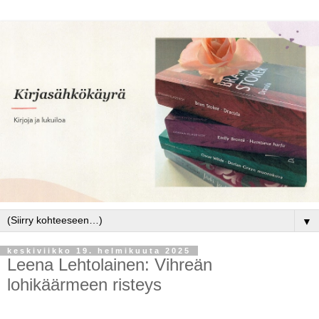
▼
keskiviikko 19. helmikuuta 2025
Leena Lehtolainen: Vihreän
lohikäärmeen risteys