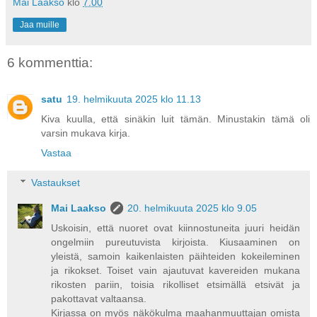
Mai Laakso
klo
7.00
Jaa muille
6 kommenttia:
satu
19. helmikuuta 2025 klo 11.13
Kiva kuulla, että sinäkin luit tämän. Minustakin tämä oli
varsin mukava kirja.
Vastaa
Vastaukset
Mai Laakso
20. helmikuuta 2025 klo 9.05
Uskoisin, että nuoret ovat kiinnostuneita juuri heidän
ongelmiin pureutuvista kirjoista. Kiusaaminen on
yleistä, samoin kaikenlaisten päihteiden kokeileminen
ja rikokset. Toiset vain ajautuvat kavereiden mukana
rikosten pariin, toisia rikolliset etsimällä etsivät ja
pakottavat valtaansa.
Kirjassa on myös näkökulma maahanmuuttajan omista