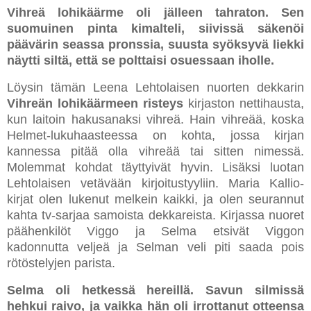
Vihreä lohikäärme oli jälleen tahraton. Sen
suomuinen pinta kimalteli, siivissä säkenöi
päävärin seassa pronssia, suusta syöksyvä liekki
näytti siltä, että se polttaisi osuessaan iholle.
Löysin tämän Leena Lehtolaisen nuorten dekkarin
Vihreän lohikäärmeen risteys
kirjaston nettihausta,
kun laitoin hakusanaksi vihreä. Hain vihreää, koska
Helmet-lukuhaasteessa on kohta, jossa kirjan
kannessa pitää olla vihreää tai sitten nimessä.
Molemmat kohdat täyttyivät hyvin. Lisäksi luotan
Lehtolaisen vetävään kirjoitustyyliin. Maria Kallio-
kirjat olen lukenut melkein kaikki, ja olen seurannut
kahta tv-sarjaa samoista dekkareista. Kirjassa nuoret
päähenkilöt Viggo ja Selma etsivät Viggon
kadonnutta veljeä ja Selman veli piti saada pois
rötöstelyjen parista.
Selma oli hetkessä hereillä. Savun silmissä
hehkui raivo, ja vaikka hän oli irrottanut otteensa