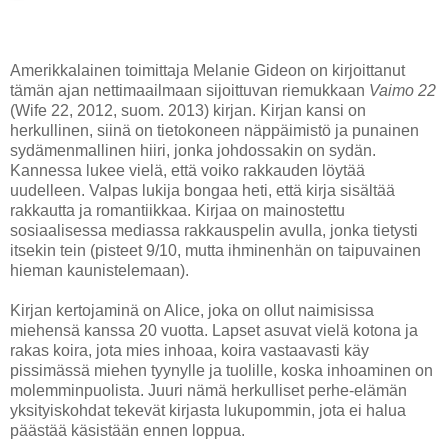
Amerikkalainen toimittaja Melanie Gideon on kirjoittanut
tämän ajan nettimaailmaan sijoittuvan riemukkaan
Vaimo 22
(Wife 22, 2012, suom. 2013) kirjan. Kirjan kansi on
herkullinen, siinä on tietokoneen näppäimistö ja punainen
sydämenmallinen hiiri, jonka johdossakin on sydän.
Kannessa lukee vielä, että voiko rakkauden löytää
uudelleen. Valpas lukija bongaa heti, että kirja sisältää
rakkautta ja romantiikkaa. Kirjaa on mainostettu
sosiaalisessa mediassa rakkauspelin avulla, jonka tietysti
itsekin tein (pisteet 9/10, mutta ihminenhän on taipuvainen
hieman kaunistelemaan).
Kirjan kertojaminä on Alice, joka on ollut naimisissa
miehensä kanssa 20 vuotta. Lapset asuvat vielä kotona ja
rakas koira, jota mies inhoaa, koira vastaavasti käy
pissimässä miehen tyynylle ja tuolille, koska inhoaminen on
molemminpuolista. Juuri nämä herkulliset perhe-elämän
yksityiskohdat tekevät kirjasta lukupommin, jota ei halua
päästää käsistään ennen loppua.