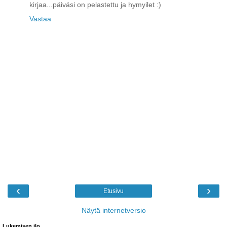
kirjaa...päiväsi on pelastettu ja hymyilet :)
Vastaa
‹
›
Etusivu
Näytä internetversio
Lukemisen ilo...