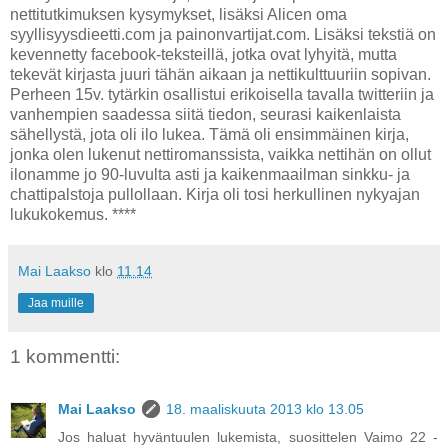
nettitutkimuksen kysymykset, lisäksi Alicen oma
syyllisyysdieetti.com ja painonvartijat.com. Lisäksi tekstiä on
kevennetty facebook-teksteillä, jotka ovat lyhyitä, mutta
tekevät kirjasta juuri tähän aikaan ja nettikulttuuriin sopivan.
Perheen 15v. tytärkin osallistui erikoisella tavalla twitteriin ja
vanhempien saadessa siitä tiedon, seurasi kaikenlaista
sähellystä, jota oli ilo lukea. Tämä oli ensimmäinen kirja,
jonka olen lukenut nettiromanssista, vaikka nettihän on ollut
ilonamme jo 90-luvulta asti ja kaikenmaailman sinkku- ja
chattipalstoja pullollaan. Kirja oli tosi herkullinen nykyajan
lukukokemus. ****
Mai Laakso
klo
11.14
Jaa muille
1 kommentti:
Mai Laakso
18. maaliskuuta 2013 klo 13.05
Jos haluat hyväntuulen lukemista, suosittelen Vaimo 22 -