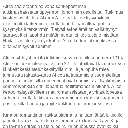
Alice saa eräänä päivänä sähköpostiinsa
tutkimushaastattelupyynnön, johon hän osallistuu. Tutkimus
koskee avioliittoa. Alkuun Alice vastailee kysymyksiin
miettimättä tarkemmin, mutta lopulta hän alkaa pohtia
kysymyksiä tarkemmin. Tietysti avioelämä on väljähtynyt,
sängyssä ei tapahdu mitään ja pari ei keskustele mistään.
Näitä avioliiton yksityiskohtia Alice kertoo tutkimuksessa
aina vain syvällisemmin.
Alicen yhteyshenkilö tutkimuksessa on tutkija numero 101 ja
Alice on tutkimuksessa vaimo 22. He aloittavat facebookissa
kiihkeät keskustelut keksityillä nimillä ja lopulta mies
tunnustaa rakastavansa Alicea ja tapaamisia suunnitellaan
puolin ja toisin, sillä molemmat ovat naimisissa. Kaikenlaista
kommervenkkiä ehtii tapahtua nettiromanssin aikana. Alice
kertoo naisystävilleen nettiromanssistaan ja yrittää lopettaa
suhteen, mutta tarkistaa aina varmuuden vuoksi saapuneen
postin, sillä hän on jäänyt koukkuun nettiromanssiinsa.
Kirja on romanttinen rakkaustarina ja haluan jättää lukijoille
jännitettävää siinä miten nettiromanssin kanssa kävi. Kirja
on täynnä erilaisia listoja, esim. kirjan lopussa ovat kaikki