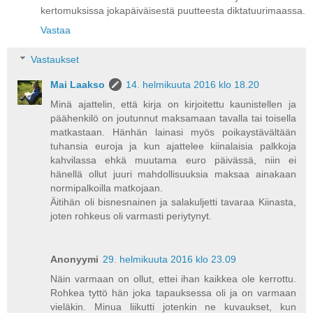
kertomuksissa jokapäiväisestä puutteesta diktatuurimaassa.
Vastaa
Vastaukset
Mai Laakso
14. helmikuuta 2016 klo 18.20
Minä ajattelin, että kirja on kirjoitettu kaunistellen ja
päähenkilö on joutunnut maksamaan tavalla tai toisella
matkastaan. Hänhän lainasi myös poikaystävältään
tuhansia euroja ja kun ajattelee kiinalaisia palkkoja
kahvilassa ehkä muutama euro päivässä, niin ei
hänellä ollut juuri mahdollisuuksia maksaa ainakaan
normipalkoilla matkojaan.
Äitihän oli bisnesnainen ja salakuljetti tavaraa Kiinasta,
joten rohkeus oli varmasti periytynyt.
Anonyymi
29. helmikuuta 2016 klo 23.09
Näin varmaan on ollut, ettei ihan kaikkea ole kerrottu.
Rohkea tyttö hän joka tapauksessa oli ja on varmaan
vieläkin. Minua liikutti jotenkin ne kuvaukset, kun