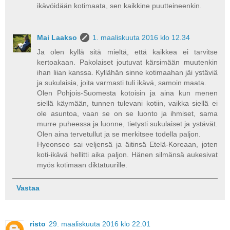
ikävöidään kotimaata, sen kaikkine puutteineenkin.
Mai Laakso
1. maaliskuuta 2016 klo 12.34
Ja olen kyllä sitä mieltä, että kaikkea ei tarvitse
kertoakaan. Pakolaiset joutuvat kärsimään muutenkin
ihan liian kanssa. Kyllähän sinne kotimaahan jäi ystäviä
ja sukulaisia, joita varmasti tuli ikävä, samoin maata.
Olen Pohjois-Suomesta kotoisin ja aina kun menen
siellä käymään, tunnen tulevani kotiin, vaikka siellä ei
ole asuntoa, vaan se on se luonto ja ihmiset, sama
murre puheessa ja luonne, tietysti sukulaiset ja ystävät.
Olen aina tervetullut ja se merkitsee todella paljon.
Hyeonseo sai veljensä ja äitinsä Etelä-Koreaan, joten
koti-ikävä hellitti aika paljon. Hänen silmänsä aukesivat
myös kotimaan diktatuurille.
Vastaa
risto
29. maaliskuuta 2016 klo 22.01