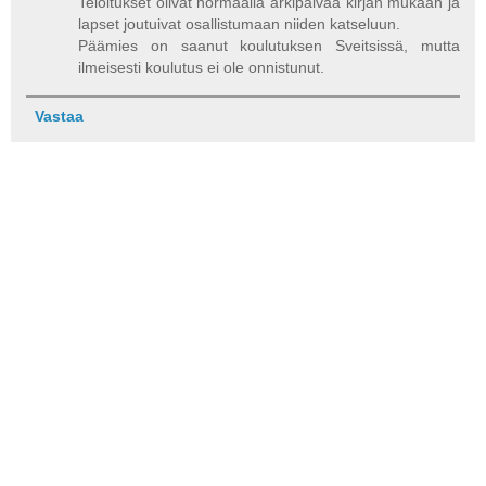
Teloitukset olivat normaalia arkipäivää kirjan mukaan ja
lapset joutuivat osallistumaan niiden katseluun.
Päämies on saanut koulutuksen Sveitsissä, mutta
ilmeisesti koulutus ei ole onnistunut.
Vastaa