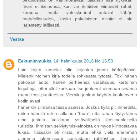
pakolaisista on kammottavaa. Siitähän saa nykyään
moni elinkeinonsa, kun vie ihmisten viimeiset rahat,
karseaa, mutta yhteiskunnat antavat tähän
mahdollisuuden, koska pakolaisten asioita ei ole
järjestetty laillisesti.
Vastaa
Eekumimmukka
14. helmikuuta 2016 klo 16.50
Luin kirjan, onneksi olin kirjaston jonon kärkipäässä.
Mielenkiintoinen kirja todella rohkeasta tytöstä. Toki hänen
pakoaan auttoi hänen perheensä varallisuus, kertoihan
kirjoittaja, ettei ollut koskaan itse joutunut olemaan sinänsä
ruuan tms. puutteessa. Vierailu jonkun köyhän koulutoverin
kotiin avasi
hänenkin silmänsä tässä asiassa. Joskus kyllä piti ihmetellä,
miten hänellä olikin sellainen "tuuri", että rahaa löytyi lähes
aina jostain. Vaikkapa ystävälliseltä länsimaalaiselta
turistilta. Ihmisten selviytymiskeinoista on myös kiinnostavaa
lukea. Tässäkin oli niistä, mutta ehkä vielä enemmän
aiemmin lukemissani suorastaan rutiköyhien ihmisten