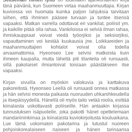
tänä päivänä, kun Suomeen virtaa maahanmuuttajia. Kirjan
kuvioissa voi huomata kuinka paljon lahjuksia tarvitaan
siihen, että ihminen pääsee turvaan ja tuntee itsensä
vapaaksi. Matkan varrella odottavat eri vankilat, poliisit ym.
ja kaikille pitää olla rahaa. Vankiloissa ei selviä ilman rahaa,
ihmiskauppiaat voivat viedä työorjiksi ja seksiorjiksi,
vapauttaminen voi kestää kuukausia jne. Loikkareiden ja
maahanmuuttajien kohtalot voivat olla todella
arvaamattomia. Hyeonseo Lee selvisi matkoista kuin
ihmeen kaupalla, mutta läheltä piti tilanteita oli runsaasti,
sillä pakolaiset ilmiantoivat toisiaan päästäkseen itse
vapaaksi.
Kirjan sivuilla on myöskin valokuvia ja karttakuva
pakoreitistä. Hyeonseo Leellä oli runsaasti onnea matkassa
ja hän selvisi monesta paikasta nuoruuden uhkarohkeudella
ja itsepäisyydellä. Hänellä oli myös taito vetää roolia, esittää
kiinalaista uskottavasti poliiseille. Hän antaakin kirjassa
tunnustuksen isäpuolelle, joka pakotti hänet opettelemaan
mandariininkiinaa ja kiinalaista kuviokirjoitusta kouluaikana.
Lue tämä uskomaton pakotarina ja tutustut nuoreen
pohjoiskorealaiseen naiseen ja hänen tarinaansa