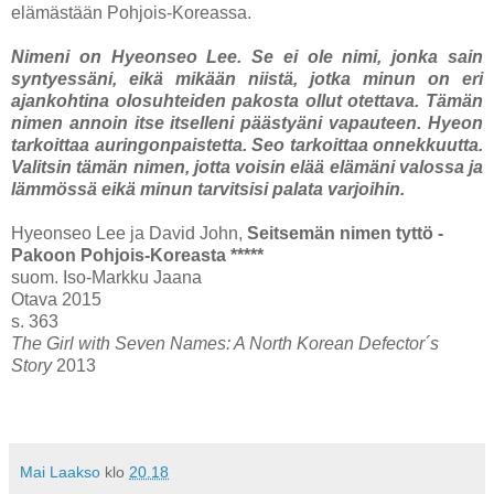
elämästään Pohjois-Koreassa.
Nimeni on Hyeonseo Lee. Se ei ole nimi, jonka sain
syntyessäni, eikä mikään niistä, jotka minun on eri
ajankohtina olosuhteiden pakosta ollut otettava. Tämän
nimen annoin itse itselleni päästyäni vapauteen. Hyeon
tarkoittaa auringonpaistetta. Seo tarkoittaa onnekkuutta.
Valitsin tämän nimen, jotta voisin elää elämäni valossa ja
lämmössä eikä minun tarvitsisi palata varjoihin.
Hyeonseo Lee ja David John,
Seitsemän nimen tyttö -
Pakoon Pohjois-Koreasta *****
suom. Iso-Markku Jaana
Otava 2015
s. 363
The Girl with Seven Names: A North Korean Defector´s
Story
2013
Mai Laakso
klo
20.18