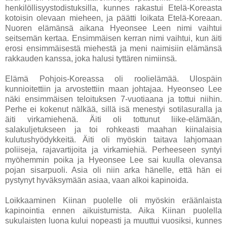
henkilöllisyystodistuksilla, kunnes rakastui Etelä-Koreasta
kotoisin olevaan mieheen, ja päätti loikata Etelä-Koreaan.
Nuoren elämänsä aikana Hyeonsee Leen nimi vaihtui
seitsemän kertaa. Ensimmäisen kerran nimi vaihtui, kun äiti
erosi ensimmäisestä miehestä ja meni naimisiin elämänsä
rakkauden kanssa, joka halusi tyttären nimiinsä.
Elämä Pohjois-Koreassa oli roolielämää. Ulospäin
kunnioitettiin ja arvostettiin maan johtajaa. Hyeonseo Lee
näki ensimmäisen teloituksen 7-vuotiaana ja tottui niihin.
Perhe ei kokenut nälkää, sillä isä menestyi sotilasuralla ja
äiti virkamiehenä. Äiti oli tottunut liike-elämään,
salakuljetukseen ja toi rohkeasti maahan kiinalaisia
kulutushyödykkeitä. Äiti oli myöskin taitava lahjomaan
poliiseja, rajavartijoita ja virkamiehiä. Perheeseen syntyi
myöhemmin poika ja Hyeonsee Lee sai kuulla olevansa
pojan sisarpuoli. Asia oli niin arka hänelle, että hän ei
pystynyt hyväksymään asiaa, vaan alkoi kapinoida.
Loikkaaminen Kiinan puolelle oli myöskin eräänlaista
kapinointia ennen aikuistumista. Aika Kiinan puolella
sukulaisten luona kului nopeasti ja muuttui vuosiksi, kunnes