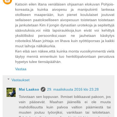
Katsoin eilen iltana venäläisen ohjaaman elokuvan Pohjois-
koreasta,ja kuinka aivopesu ja manipulointi lankeaa
otolliseen maaperään, kun pienet koululaiset joutuvat
sellaiseen paatokselliseen aivopesuun toistetaan toistetaan
ja jankutetaan Kim il jongin dynastian urotekoja ja sepitettyjä
säävutuksia,voi niitä lapsiraukkoja,kun eivät voi kehittyä
yksilöllisiksi persooniksi,vaan ne jauhetaan käskytys
roboteiksi.Maan johtaja on lihava kuin syöttöporsas ja kaikki
muut laihoja nälkäkurkia.
Ken elää sen näkee,että kuinka monta vuosikymmentä vielä
täytyy mennä ennenkuin tuo henkilöpalvontaan perustuva
hypetys tulee tiensäpäähän.
Vastaa
Vastaukset
Mai Laakso
29. maaliskuuta 2016 klo 23.28
Toivotaan sen loppuvan. Ihmiset loikkaavat pakoon, jos
vain pääsevät. Maahan jääneillä ei ole muuta
mahdollisuutta kuin palvoa valtion päämiestä tai
muuten joutuu työorjiksi, vankilaan tai teloitetaan.