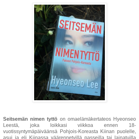
Seitsemän nimen tyttö
on omaelämäkertateos Hyeonseo
Leestä, joka loikkasi viikkoa ennen 18-
vuotissyntymäpäiväänsä Pohjois-Koreasta Kiinan puolelle,
asui ja eli Kiinassa väärennetyillä passeilla tai lainatuilla