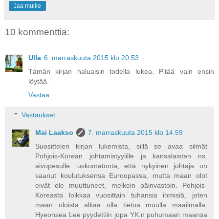
Jaa muille
10 kommenttia:
Ulla
6. marraskuuta 2015 klo 20.53
Tämän kirjan haluaisin todella lukea. Pitää vain ensin
löytää.
Vastaa
Vastaukset
Mai Laakso
7. marraskuuta 2015 klo 14.59
Suosittelen kirjan lukemista, sillä se avaa silmät
Pohjois-Korean johtamistyylille ja kansalaisten ns.
aivopesulle. uskomatonta, että nykyinen johtaja on
saanut koulutuksensa Euroopassa, mutta maan olot
eivät ole muuttuneet, melkein päinvastoin. Pohjois-
Koreasta loikkaa vuosittain tuhansia ihmisiä, joten
maan oloista alkaa olla tietoa muulla maailmalla.
Hyeonsea Lee pyydettiin jopa YK:n puhumaan maansa