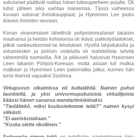
sukulaiset päättivät naittaa hänet tuttavaperheen pojalle. Oli
tullut jälleen aika vaihtaa maisemaa. Tässä vaiheessa
kuvaan astuivat ihmiskauppiaat, ja Hyeonseo Lee joutui
ikävien ihmisten seuraan.
Kiinan viranomaiset lähettivät pohjoiskorealaiset takaisin
maahansa ja heidän kohtalonsa oli ikävä: pakkotyölaitokset,
pitkät vankeustuomiot tai teloitukset. Hyvillä lahjoituksilla ja
virkamiesten ja poliisin voitelulla oli mahdollista selvitä
vähemmillä tuomioilla. Äiti ja pikkuveli halusivat Hyeonseo
Leen takaisin Pohjois-Koreaan, mutta asiaan tuli mutkia
matkaan ja Hyeonseo Leen pakomatka jatkui, kunnes hän
tunsi itsensä vapaaksi Soulissa.
Virkapuvun olkaimissa oli kultatähtiä. Nainen puhui
laonkieltä, ja yksi univormupukuisista virkailijoista
käänsi hänen sanansa mandariininkiinaksi.
"Tiedättekö, miksi kuulustelemme teitä?" nainen kysyi
viileästi.
"Ei aavistustakaan."
"Koska olette rikollinen."
Seitsemän nimen tyttö
on todellakin ajankohtainen kirja